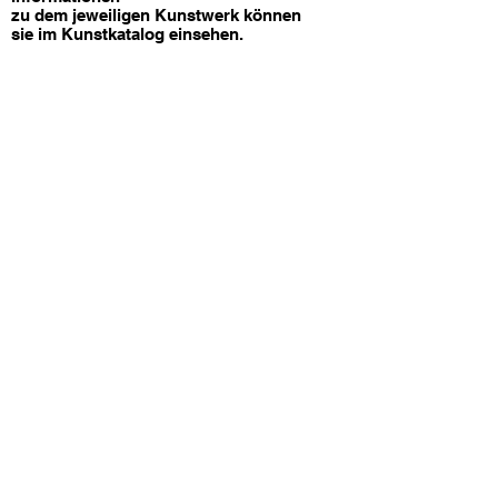
zu dem jeweiligen Kunstwerk können
sie im Kunstkatalog einsehen.
unverbindlich anfragen
Bitte bei jeder Anfrage die Nr.
des Kunstwerkes angeben
vorherige Seite
nächste Seite
ZURÜCK ZUR GALERIE
©
2024 Bo Contrast Art
by Bojana Wiegand
Datenschutz