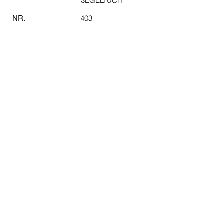
SEGELTUCH
403
NR.
UNVERBINDLICH ANFRAGEN
Bitte bei jeder Anfrage die Nr. des
Kunstwerkes angeben
vorherige Seite
nächste Seite
ZURÜCK ZUR GALERIE
©
2024 Bo Contrast Art
by Bojana Wiegand