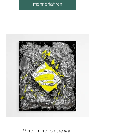
mehr erfahren
Mirror, mirror on the wall