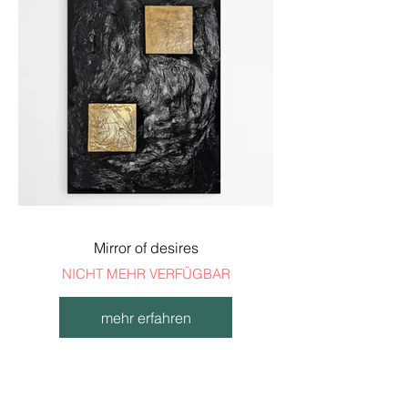
Mirror of desires
NICHT MEHR VERFÜGBAR
mehr erfahren