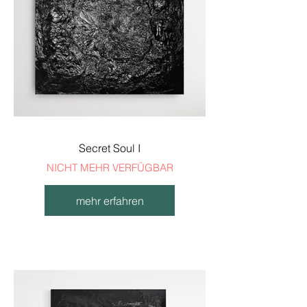
Secret Soul I
NICHT MEHR VERFÜGBAR
mehr erfahren