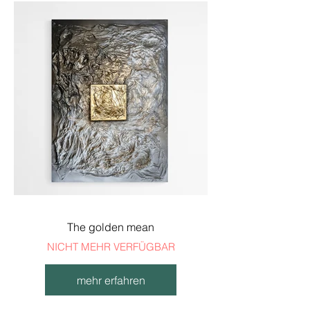
The golden mean
NICHT MEHR VERFÜGBAR
mehr erfahren